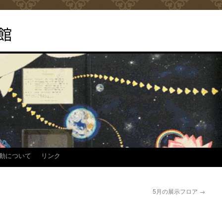
館
動について
リンク
5月の展示フロア
→