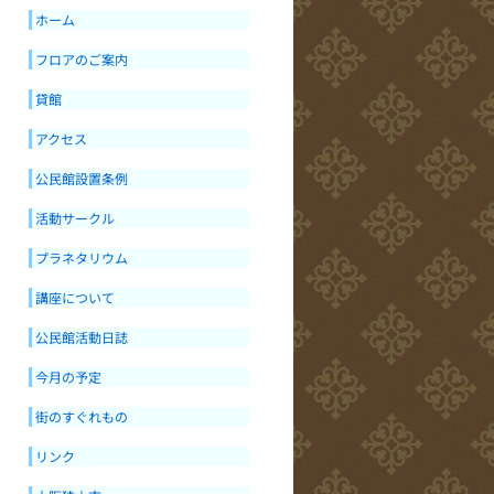
ホーム
フロアのご案内
貸館
アクセス
公民館設置条例
活動サークル
プラネタリウム
講座について
公民館活動日誌
今月の予定
街のすぐれもの
リンク