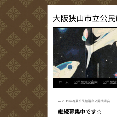
コ
ン
大阪狭山市立公民
テ
ン
ツ
へ
ス
キ
ッ
プ
ホーム
公民館施設案内
公民館活
←
2019年春夏公民館講座公開抽選会
継続募集中です☆