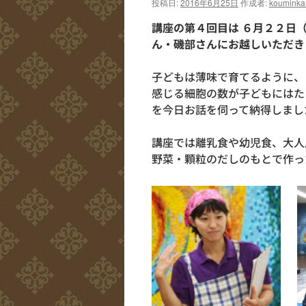
投稿日:
2016年6月25日
作成者:
kouminka
講座の第４回目は
６月２２日
ん・磯部さんにお越しいただき
子どもは薄味で育てるように、
感じる細胞の数が子どもにはた
を今日お話を伺って納得しまし
講座では離乳食や幼児食、大人
野菜・顆粒のだしのもとで作っ