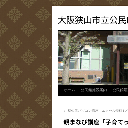
コ
ン
大阪狭山市立公民
テ
ン
ツ
へ
ス
キ
ッ
プ
ホーム
公民館施設案内
公民館活
←
初心者パソコン講座 エクセル基礎3／
親まなび講座「子育て