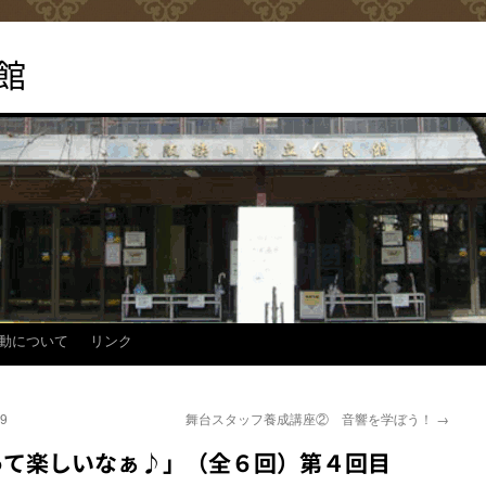
館
動について
リンク
9
舞台スタッフ養成講座② 音響を学ぼう！
→
って楽しいなぁ♪」（全６回）第４回目