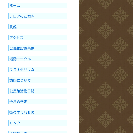
ホーム
フロアのご案内
貸館
アクセス
公民館設置条例
活動サークル
プラネタリウム
講座について
公民館活動日誌
今月の予定
街のすぐれもの
リンク