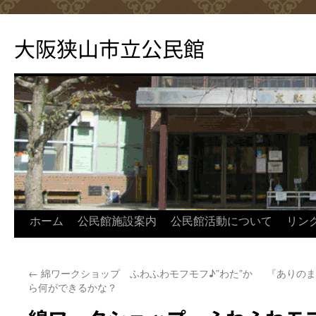
コ
ン
大阪狭山市立公民館
テ
ン
ツ
へ
ス
キ
ッ
プ
ホーム
公民館施設案内
公民館活動について
リン
←
綿ワークショップ ふわふわモフモフ♪”わた”か
『ありのま
ら何ができるかな？