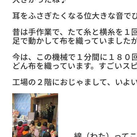
耳をふさぎたくなる位大きな音で
昔は手作業で、たて糸と横糸を１
足で動かして布を織っていました
今は、この機械で１分間に１８０
どん布を織っています。すごいス
工場の２階におじゃまして、いよ
綿（わた）ってこ