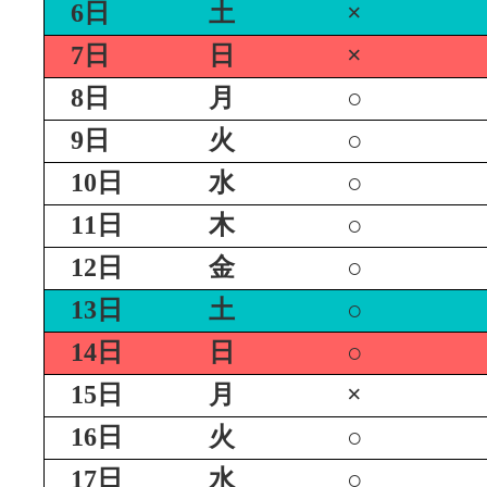
6日
土
×
7日
日
×
8日
月
○
9日
火
○
10日
水
○
11日
木
○
12日
金
○
13日
土
○
14日
日
○
15日
月
×
16日
火
○
17日
水
○