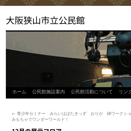
コ
ン
大阪狭山市立公民館
テ
ン
ツ
へ
ス
キ
ッ
プ
ホーム
公民館施設案内
公民館活動について
リン
←
青少年セミナー みらいはばたきっず おりが
綿ワークショ
みもちゃでワンダーワールド！