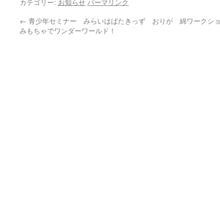
カテゴリー:
お知らせ
パーマリンク
←
青少年セミナー みらいはばたきっず おりが
綿ワークショ
みもちゃでワンダーワールド！