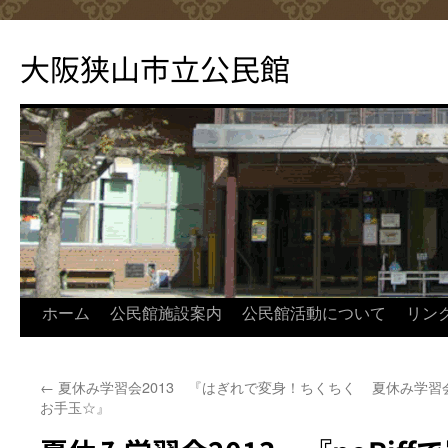
コ
ン
大阪狭山市立公民館
テ
ン
ツ
へ
ス
キ
ッ
プ
ホーム
公民館施設案内
公民館活動について
リン
←
夏休み学習会2013 『はぎれで変身！ちくちく
夏休み学習
お手玉☆』