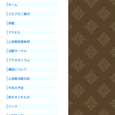
ホーム
フロアのご案内
貸館
アクセス
公民館設置条例
活動サークル
プラネタリウム
講座について
公民館活動日誌
今月の予定
街のすぐれもの
リンク