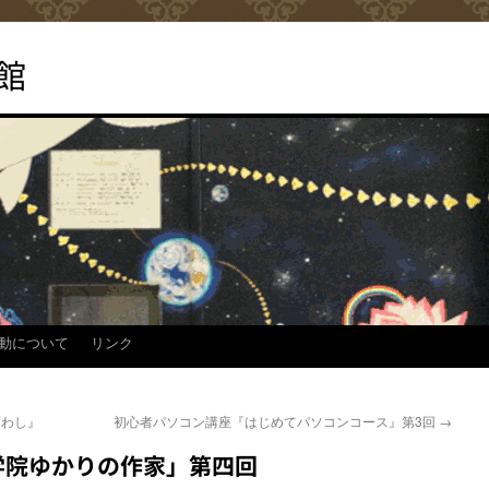
館
動について
リンク
たわし』
初心者パソコン講座『はじめてパソコンコース』第3回
→
学院ゆかりの作家」第四回