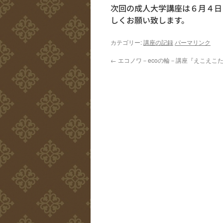
次回の成人大学講座は６月４日
しくお願い致します。
カテゴリー:
講座の記録
パーマリンク
←
エコノワ－ecoの輪－講座『えこえこ