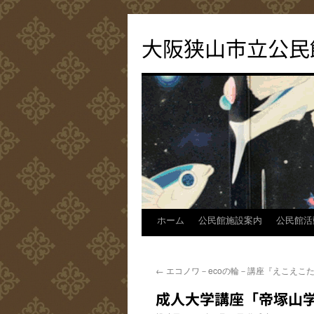
コ
ン
大阪狭山市立公民
テ
ン
ツ
へ
ス
キ
ッ
プ
ホーム
公民館施設案内
公民館活
←
エコノワ－ecoの輪－講座『えこえこ
成人大学講座「帝塚山