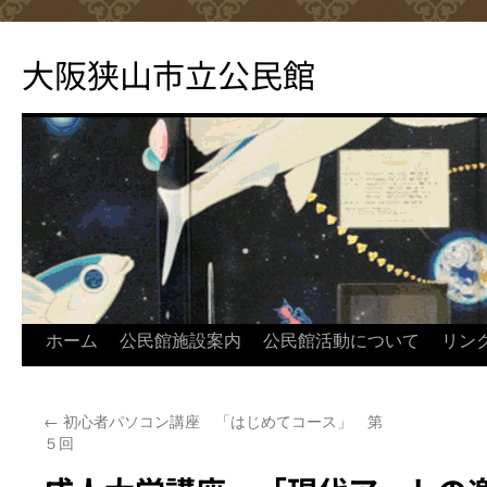
コ
ン
大阪狭山市立公民館
テ
ン
ツ
へ
ス
キ
ッ
プ
ホーム
公民館施設案内
公民館活動について
リン
←
初心者パソコン講座 「はじめてコース」 第
５回