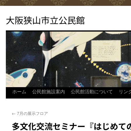
コ
ン
大阪狭山市立公民館
テ
ン
ツ
へ
ス
キ
ッ
プ
ホーム
公民館施設案内
公民館活動について
リン
←
7月の展示フロア
多文化交流セミナー『はじめて