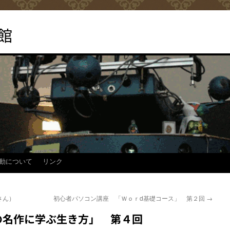
館
動について
リンク
さん）
初心者パソコン講座 「Ｗｏｒd基礎コース」 第２回
→
の名作に学ぶ生き方」 第４回