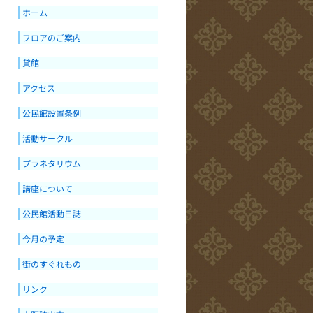
ホーム
フロアのご案内
貸館
アクセス
公民館設置条例
活動サークル
プラネタリウム
講座について
公民館活動日誌
今月の予定
街のすぐれもの
リンク