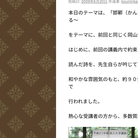
投稿日:
2009年6月20日
作成者:
kouminka
本日のテーマは、「邯鄲（かん
る～
をテーマに、前回と同じく岡山
はじめに、前回の講義内で約束
読んだ詩を、先生自らが吟じて
和やかな雰囲気のもと、約９０
で
行われました。
熱心な受講者の方から、多数質