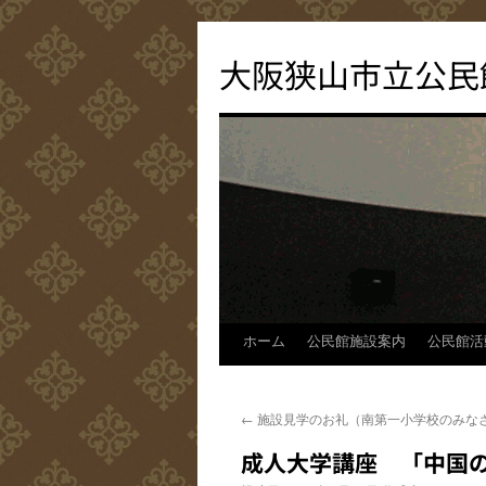
コ
ン
大阪狭山市立公民
テ
ン
ツ
へ
ス
キ
ッ
プ
ホーム
公民館施設案内
公民館活
←
施設見学のお礼（南第一小学校のみな
成人大学講座 「中国