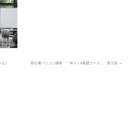
さん）
初心者パソコン講座 「Ｗｏｒd基礎コース」 第２回
→