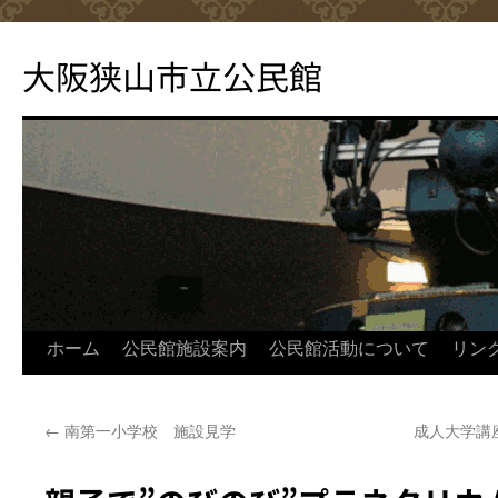
コ
ン
大阪狭山市立公民館
テ
ン
ツ
へ
ス
キ
ッ
プ
ホーム
公民館施設案内
公民館活動について
リン
←
南第一小学校 施設見学
成人大学講