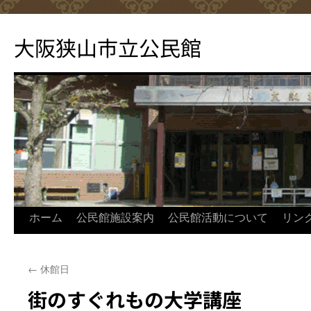
コ
ン
大阪狭山市立公民館
テ
ン
ツ
へ
ス
キ
ッ
プ
ホーム
公民館施設案内
公民館活動について
リン
←
休館日
街のすぐれもの大学講座