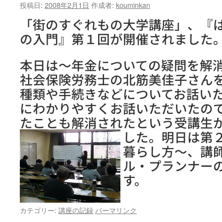
投稿日:
2008年2月1日
作成者:
kouminkan
「街のすぐれもの大学講座」、『
の入門』第１回が開催されました
本日は～年金についての疑問を解
社会保険労務士の北筋美佳子さん
種類や手続きなどについてお話い
にわかりやすくお話いただいたの
たことも解消されたという受講生
した。
明日は第
暮らし方～、講
ル・プランナー
す。
カテゴリー:
講座の記録
パーマリンク