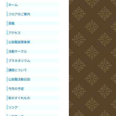
ホーム
フロアのご案内
貸館
アクセス
公民館設置条例
活動サークル
プラネタリウム
講座について
公民館活動日誌
今月の予定
街のすぐれもの
リンク