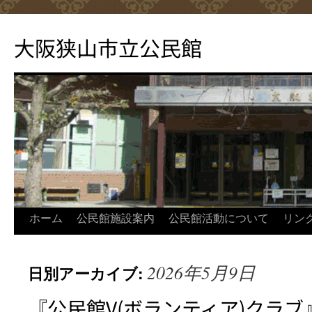
コ
ン
大阪狭山市立公民館
テ
ン
ツ
へ
ス
キ
ッ
プ
ホーム
公民館施設案内
公民館活動について
リン
2026年5月9日
日別アーカイブ:
『公民館V(ボランティア)クラ