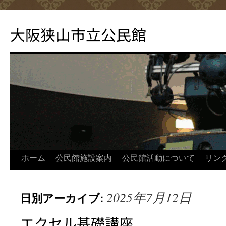
コ
ン
大阪狭山市立公民館
テ
ン
ツ
へ
ス
キ
ッ
プ
ホーム
公民館施設案内
公民館活動について
リン
2025年7月12日
日別アーカイブ:
エクセル基礎講座