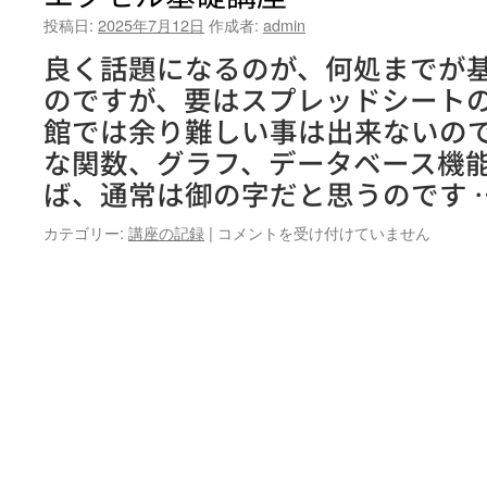
投稿日:
2025年7月12日
作成者:
admin
良く話題になるのが、何処までが
のですが、要はスプレッドシート
館では余り難しい事は出来ないの
な関数、グラフ、データベース機
ば、通常は御の字だと思うのです 
エ
カテゴリー:
講座の記録
|
コメントを受け付けていません
ク
セ
ル
基
礎
講
座
は