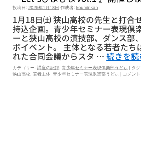
投稿日:
2025年1月18日
作成者:
kouminkan
1月18日㈯ 狭山高校の先生と打合
持込企画。青少年セミナー表現倶
ーと狭山高校の演技部、ダンス部
ボイベント。 主体となる若者たち
れた合同会議からスタ …
続きを読
カテゴリー:
講座の記録
,
青少年セミナー表現俱楽部うどぃ
|
タグ
『Let’s
狭山高校
,
若者主体
,
青少年セミナー表現倶楽部うどぃ
|
コメント
ぴ
よ
ぴ
よ
vol.1
』
開
催
し
ま