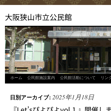
コ
ン
大阪狭山市立公民館
テ
ン
ツ
へ
ス
キ
ッ
プ
ホーム
公民館施設案内
公民館活動について
リン
2025年1月18日
日別アーカイブ:
『Let’sぴよぴよvol.1 』開催