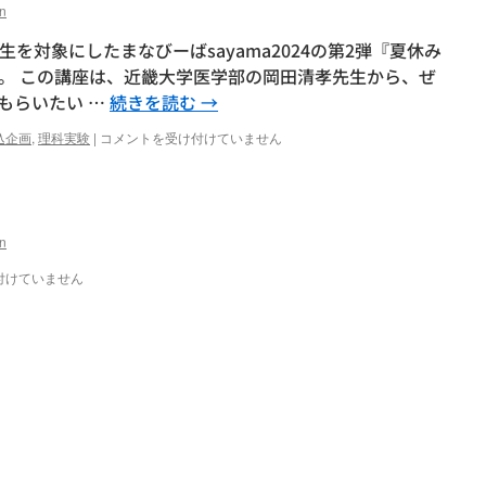
n
 中学生を対象にしたまなびーばsayama2024の第2弾『夏休み
。 この講座は、近畿大学医学部の岡田清孝先生から、ぜ
もらいたい …
続きを読む
→
ま
込企画
,
理科実験
|
コメントを受け付けていません
な
び
ー
ば
sayama2024②『夏
n
休
み
付けていません
理
科
実
験
教
室』
実
施
し
ま