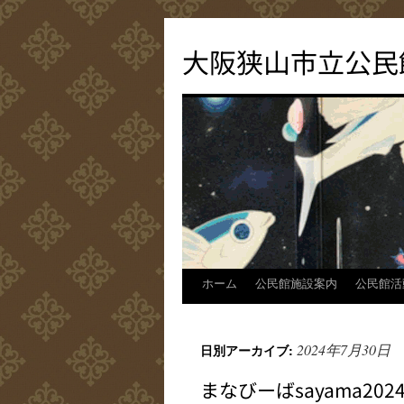
コ
ン
大阪狭山市立公民
テ
ン
ツ
へ
ス
キ
ッ
プ
ホーム
公民館施設案内
公民館活
2024年7月30日
日別アーカイブ:
まなびーばsayama2