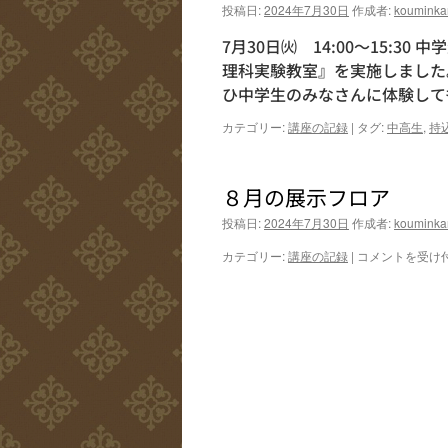
投稿日:
2024年7月30日
作成者:
kouminka
7月30日㈫ 14:00～15:30
理科実験教室』を実施しました
ひ中学生のみなさんに体験して
カテゴリー:
講座の記録
|
タグ:
中高生
,
持
８月の展示フロア
投稿日:
2024年7月30日
作成者:
kouminka
８
カテゴリー:
講座の記録
|
コメントを受け
月
の
展
示
フ
ロ
ア
は