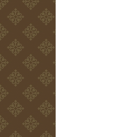
む
～
自
分
の
関
わ
り
方
の
ク
セ
を
知
ろ
う
～』
実
施
し
ま
し
た
は