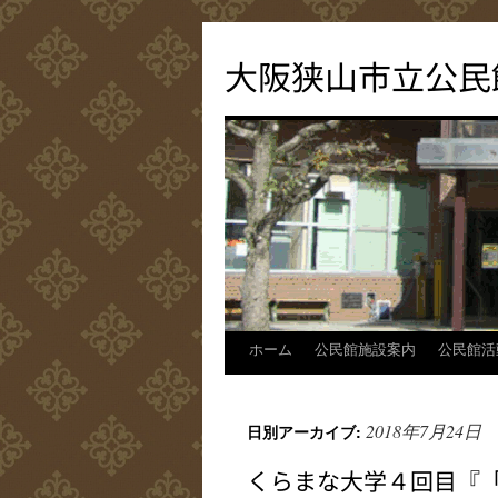
コ
ン
大阪狭山市立公民
テ
ン
ツ
へ
ス
キ
ッ
プ
ホーム
公民館施設案内
公民館活
2018年7月24日
日別アーカイブ:
くらまな大学４回目『