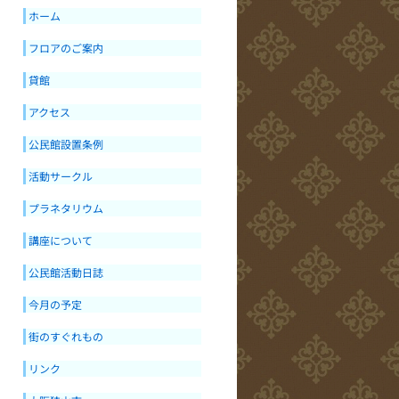
ホーム
フロアのご案内
貸館
アクセス
公民館設置条例
活動サークル
プラネタリウム
講座について
公民館活動日誌
今月の予定
街のすぐれもの
リンク