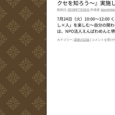
クセを知ろう～』実施
投稿日:
2018年7月24日
作成者:
kouminka
7月24日（火）10:00～12:
し×人」を楽しむ～自分の関わ
は、NPO法人えんぱわめんと堺
く
カテゴリー:
講座の記録
|
コメントを受け
ら
ま
な
大
学
４
回
目
『「暮
ら
し
×
人」
を
楽
し