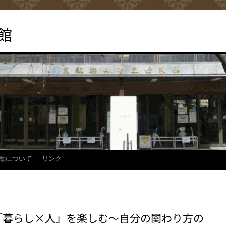
館
動について
リンク
「暮らし×人」を楽しむ～自分の関わり方の