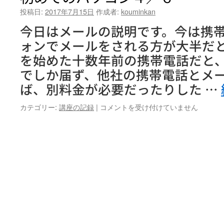
投稿日:
2017年7月15日
作成者:
kouminkan
今日はメールの説明です。今は携
ォンでメールをされる方が大半だ
を始めた十数年前の携帯電話だと
でしか届ず、他社の携帯電話とメ
ば、別料金が必要だったりした …
初
カテゴリー:
講座の記録
|
コメントを受け付けていません
め
て
の
パ
ソ
コ
ン
４
／
６
は