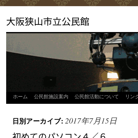
コ
ン
大阪狭山市立公民館
テ
ン
ツ
へ
ス
キ
ッ
プ
ホーム
公民館施設案内
公民館活動について
リン
2017年7月15日
日別アーカイブ:
初めてのパソコン４／６