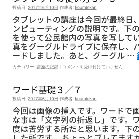
投稿日:
2017年6月10日
作成者:
kouminkan
タブレットの講座は今回が最終日
ンピューティングの説明です。下
を使って公民館内の写真を写して
真をグーグルドライブに保存し、
ードしました。あと、グーグル …
タ
カテゴリー:
講座の記録
|
コメントを受け付けていません
ブ
レ
ッ
ワード基礎３／７
ト
の
投稿日:
2017年6月10日
作成者:
kouminkan
使
今回は画像の挿入です。ワードで
い
方
な事は「文字列の折返し」です。
３
度は苦労する所だと思います。下
／
３
した所です。 ちょっとブレてます