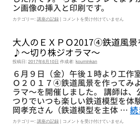
は
ン画像の挿入と印刷です。
ワ
カテゴリー:
講座の記録
|
コメントを受け付けていません
ー
ド
基
大人のＥＸＰＯ2017④鉄道風
礎
♪〜切り株ジオラマ〜
３
／
投稿日:
2017年6月10日
作成者:
kouminkan
７
は
６月９日（金）午後１時より工作
Ｏ２０１７④鉄道風景を作ってみ
ラマ〜を開催しました。 講師は、
つりでいつも楽しい鉄道模型を体
岡孝充さん（鉄道模型を主体 …
続
大
カテゴリー:
講座の記録
|
コメントを受け付けていません
人
の
Ｅ