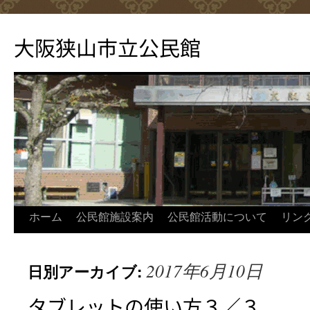
コ
ン
大阪狭山市立公民館
テ
ン
ツ
へ
ス
キ
ッ
プ
ホーム
公民館施設案内
公民館活動について
リン
2017年6月10日
日別アーカイブ:
タブレットの使い方３／３