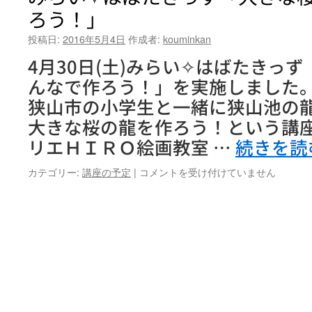
ろう！」
投稿日:
2016年5月4日
作成者:
kouminkan
4月30日(土)みらい✧はばたきっ
んなで作ろう！」を実施しました
狭山市の小学生と一緒に狭山池の
大きな桜の龍を作ろう！という講座
リエＨＩＲＯ絵画教室 …
続きを読
み
カテゴリー:
講座の予定
|
コメントを受け付けていません
ら
い
✧
は
ば
た
き
っ
ず
「大