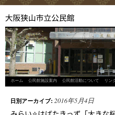
コ
ン
大阪狭山市立公民館
テ
ン
ツ
へ
ス
キ
ッ
プ
ホーム
公民館施設案内
公民館活動について
リン
2016年5月4日
日別アーカイブ:
みらい✧はばたきっず「大きな