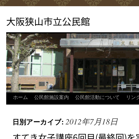
コ
ン
大阪狭山市立公民館
テ
ン
ツ
へ
ス
キ
ッ
プ
ホーム
公民館施設案内
公民館活動について
リン
2012年7月18日
日別アーカイブ:
すてき女子講座6回目(最終回)