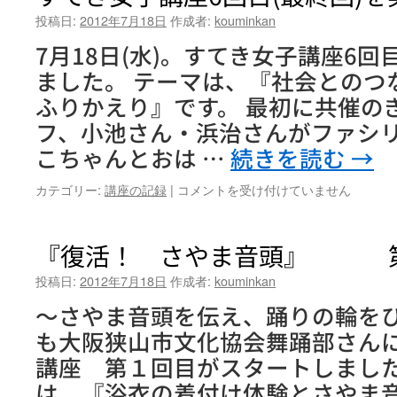
投稿日:
2012年7月18日
作成者:
kouminkan
7月18日(水)。すてき女子講座6回
ました。 テーマは、『社会とのつ
ふりかえり』です。 最初に共催の
フ、小池さん・浜治さんがファシリ
こちゃんとおは …
続きを読む
→
す
カテゴリー:
講座の記録
|
コメントを受け付けていません
て
き
女
『復活！ さやま音頭』 
子
講
投稿日:
2012年7月18日
作成者:
kouminkan
座
～さやま音頭を伝え、踊りの輪をひ
6
回
も大阪狭山市文化協会舞踊部さん
目
講座 第１回目がスタートしました
(最
終
は 『浴衣の着付け体験とさやま音