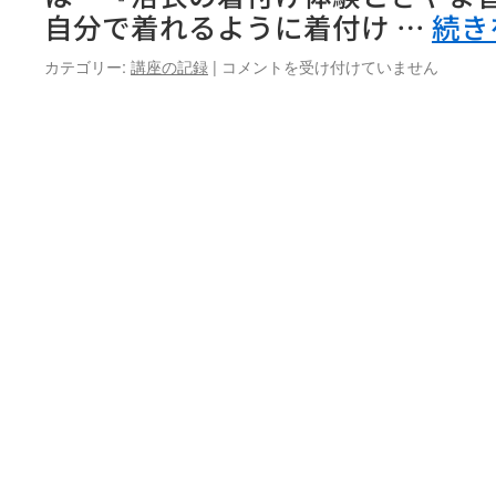
回)
自分で着れるように着付け …
続き
を
実
『復
カテゴリー:
講座の記録
|
コメントを受け付けていません
施
活！
し
さ
ま
や
し
ま
た
音
は
頭』
第
１
回
は