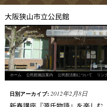
コ
ン
大阪狭山市立公民館
テ
ン
ツ
へ
ス
キ
ッ
プ
ホーム
公民館施設案内
公民館活動について
リン
2012年2月8日
日別アーカイブ:
新春講座『源氏物語』を楽しむ