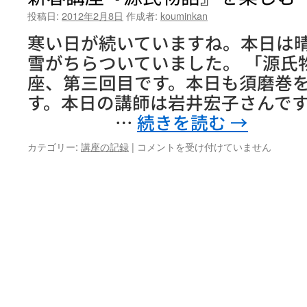
投稿日:
2012年2月8日
作成者:
kouminkan
寒い日が続いていますね。本日は
雪がちらついていました。 「源氏
座、第三回目です。本日も須磨巻
す。本日の講師は岩井宏
…
続きを読む
→
新
カテゴリー:
講座の記録
|
コメントを受け付けていません
春
講
座
『源
氏
物
語』
を
楽
し
む