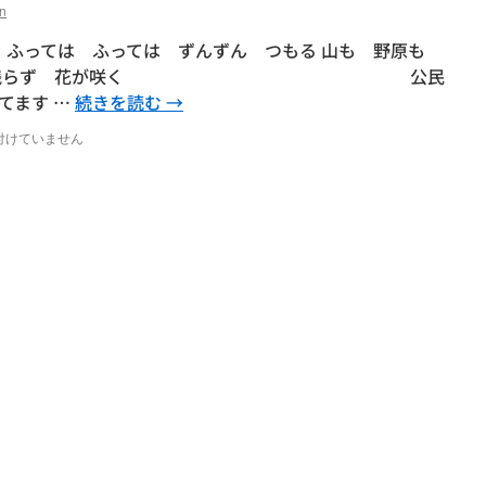
n
 ふっては ふっては ずんずん つもる 山も 野原も
り かれき 残らず 花が咲く 公民
てます …
続きを読む
→
付けていません