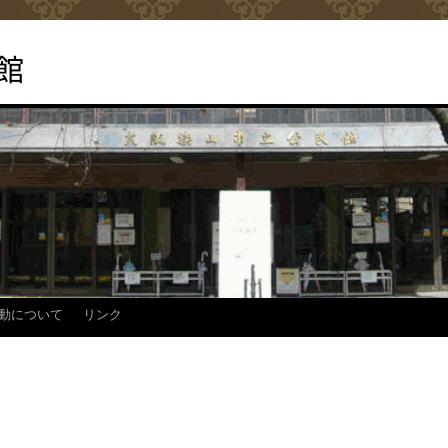
館
動について
リンク