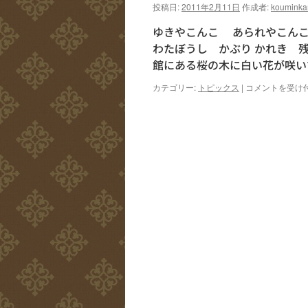
投稿日:
2011年2月11日
作成者:
kouminka
ゆきやこんこ あられやこんこ
わたぼうし かぶ
館にある桜の木に白い花が咲い
ゆ
カテゴリー:
トピックス
|
コメントを受け
き
や
こ
ん
こ
は