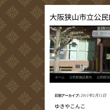
コ
ン
大阪狭山市立公民
テ
ン
ツ
へ
ス
キ
ッ
プ
ホーム
公民館施設案内
公民館活
2011年2月11日
日別アーカイブ:
ゆきやこんこ