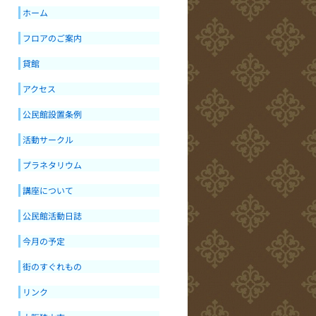
ホーム
フロアのご案内
貸館
アクセス
公民館設置条例
活動サークル
プラネタリウム
講座について
公民館活動日誌
今月の予定
街のすぐれもの
リンク