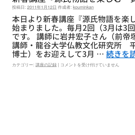
投稿日:
2011年1月12日
作成者:
kouminkan
本日より新春講座『源氏物語を楽
始まりました。毎月2回（3月は3
です。 講師に岩井宏子さん（前帝
講師・龍谷大学仏教文化研究所 
博士）をお迎えして3月 …
続きを
新
カテゴリー:
講座の記録
|
コメントを受け付けていません
春
講
座
『源
氏
物
語
を
楽
し
む