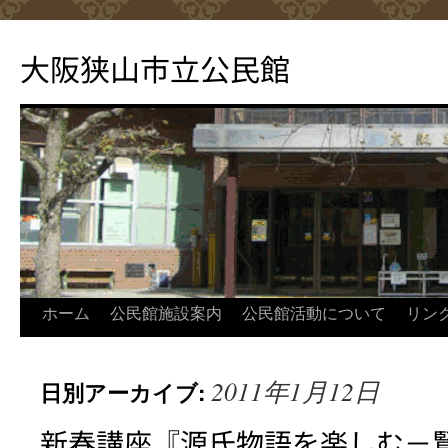
コ
ン
大阪狭山市立公民館
テ
ン
ツ
へ
ス
キ
ッ
プ
ホーム
公民館施設案内
公民館活動について
リン
2011年1月12日
日別アーカイブ:
新春講座『源氏物語を楽しむ－