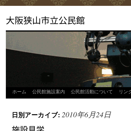
コ
ン
大阪狭山市立公民館
テ
ン
ツ
へ
ス
キ
ッ
プ
ホーム
公民館施設案内
公民館活動について
リン
2010年6月24日
日別アーカイブ:
施設見学