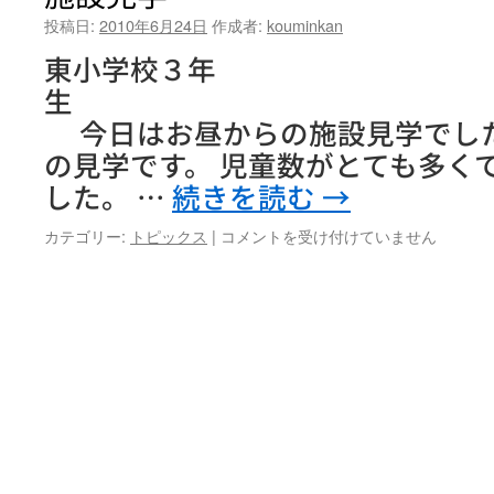
投稿日:
2010年6月24日
作成者:
kouminkan
東小学校３年
今日はお昼からの施設見学でし
の見学です。 児童数がとても多く
した。 …
続きを読む
→
施
カテゴリー:
トピックス
|
コメントを受け付けていません
設
見
学
は