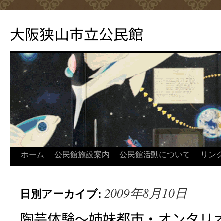
コ
ン
大阪狭山市立公民館
テ
ン
ツ
へ
ス
キ
ッ
プ
ホーム
公民館施設案内
公民館活動について
リン
2009年8月10日
日別アーカイブ:
陶芸体験～姉妹都市・オンタリ