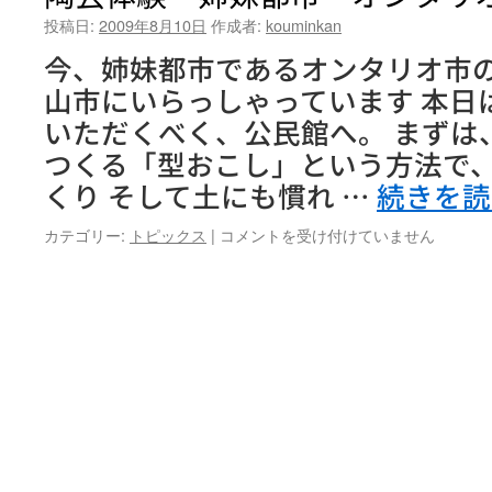
投稿日:
2009年8月10日
作成者:
kouminkan
今、姉妹都市であるオンタリオ市
山市にいらっしゃっています 本日
いただくべく、公民館へ。 まずは
つくる「型おこし」という方法で
くり そして土にも慣れ …
続きを
陶
カテゴリー:
トピックス
|
コメントを受け付けていません
芸
体
験
～
姉
妹
都
市・
オ
ン
タ