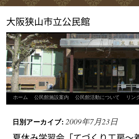
コ
ン
大阪狭山市立公民館
テ
ン
ツ
へ
ス
キ
ッ
プ
ホーム
公民館施設案内
公民館活動について
リン
2009年7月23日
日別アーカイブ:
夏休み学習会「てづくり工房～