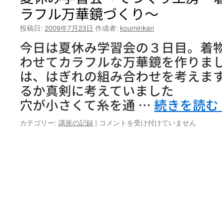
ラフル万華鏡づくり～
投稿日:
2009年7月23日
作成者:
kouminkan
今日は夏休み学習会の３日目。着
わせてカラフルな万華鏡を作
は、はぎれの組み合わせを考えま
るか真剣に考えていました 
穴が小さくて糸を通 …
続きを読む
夏
カテゴリー:
講座の記録
|
コメントを受け付けていません
休
み
学
習
会
「て
づ
く
り
工