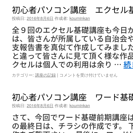
初心者パソコン講座 エクセル
投稿日:
2016年8月6日
作成者:
kouminkan
全９回のエクセル基礎講座も今日
は、皆さんが所属している自治会
支報告書を真似て作成してみまし
と違って皆さんに見て頂く様な作品
クセルは個人での利用は余り …
続
初
カテゴリー:
講座の記録
|
コメントを受け付けていません
心
者
パ
初心者パソコン講座 ワード基
ソ
コ
投稿日:
2016年8月6日
作成者:
kouminkan
ン
さて、今回でワード基礎前期講座
講
座
の最終日は、チラシの作成です。 
エ