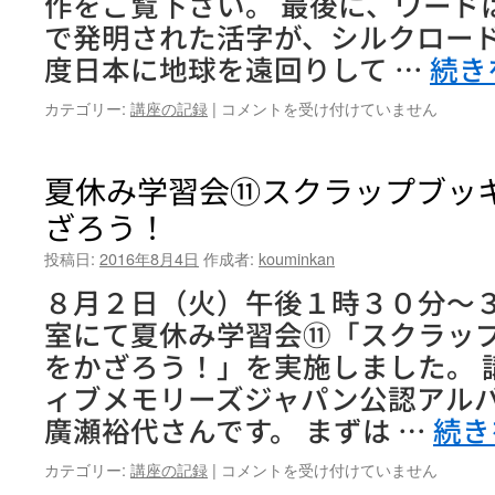
作をご覧下さい。 最後に、ワード
ク
セ
で発明された活字が、シルクロー
ル
度日本に地球を遠回りして …
続き
基
礎
初
カテゴリー:
講座の記録
|
コメントを受け付けていません
９
心
／
者
９
パ
夏休み学習会⑪スクラップブッ
は
ソ
ざろう！
コ
ン
投稿日:
2016年8月4日
作成者:
kouminkan
講
座
８月２日（火）午後１時３０分〜
ワ
室にて夏休み学習会⑪「スクラッ
ー
ド
をかざろう！」を実施しました。 
基
ィブメモリーズジャパン公認アル
礎
７
廣瀬裕代さんです。 まずは …
続き
／
７
夏
カテゴリー:
講座の記録
|
コメントを受け付けていません
は
休