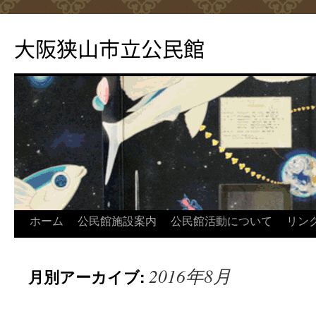
コ
ン
大阪狭山市立公民館
テ
ン
ツ
へ
ス
キ
ッ
プ
ホーム
公民館施設案内
公民館活動について
リン
2016年8月
月別アーカイブ: