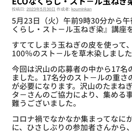
ECOなくらし・スト－ル玉ねぎ
投稿日:
2023年5月30日
作成者:
kouminkan
5月23日（火）午前9時30分から午
くらし・スト－ル玉ねぎ染』講座
すててしまう玉ねぎの皮を使って
100％のスト－ルを草木染しまし
今回は沢山の応募者の中から17名
ました。17名分のスト－ルの重さ
が必要になります。沢山のたまね
タ－さんのご協力により、集める
難うございました。
コロナ禍でなかなか集まってなに
に、ひさしぶりの参加者さんから