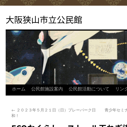
コ
ン
大阪狭山市立公民館
テ
ン
ツ
へ
ス
キ
ッ
プ
ホーム
公民館施設案内
公民館活動について
リン
←
２０２３年５月２１日（日）プレーパーク日
青少年セミナ
和！