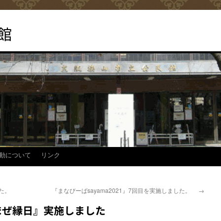
館
動について
リンク
た。
『まなびーばsayama2021』7回目を実施しました。
→
まぜ縁日』実施しました