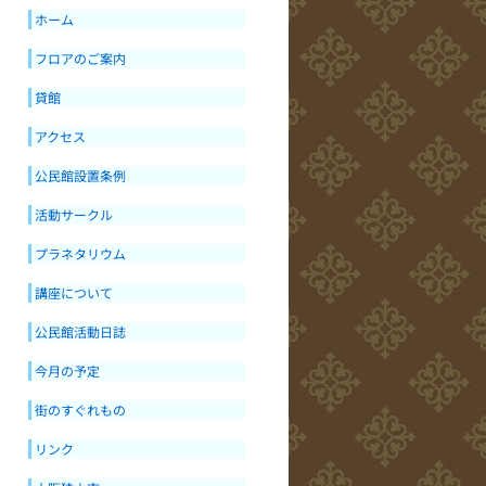
ホーム
フロアのご案内
貸館
アクセス
公民館設置条例
活動サークル
プラネタリウム
講座について
公民館活動日誌
今月の予定
街のすぐれもの
リンク