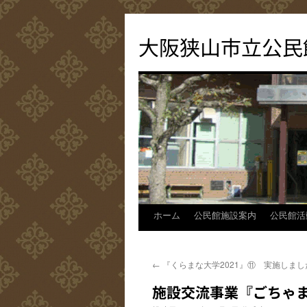
コ
ン
大阪狭山市立公民
テ
ン
ツ
へ
ス
キ
ッ
プ
ホーム
公民館施設案内
公民館活
←
『くらまな大学2021』⑪ 実施しまし
施設交流事業『ごちゃ